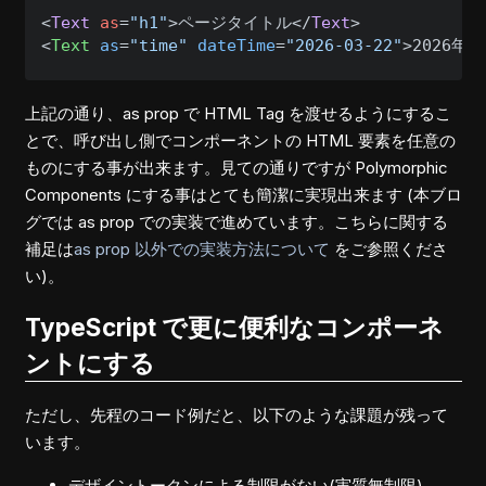
<
Text
as
=
"h1"
>ページタイトル</
Text
<
Text
as
=
"time"
dateTime
=
"2026-03-22"
>
2026年3
上記の通り、as prop で HTML Tag を渡せるようにするこ
とで、呼び出し側でコンポーネントの HTML 要素を任意の
ものにする事が出来ます。見ての通りですが Polymorphic
Components にする事はとても簡潔に実現出来ます (本ブロ
グでは as prop での実装で進めています。こちらに関する
補足は
as prop 以外での実装方法について
をご参照くださ
い)。
TypeScript で更に便利なコンポーネ
ントにする
ただし、先程のコード例だと、以下のような課題が残って
います。
デザイントークンによる制限がない(実質無制限)