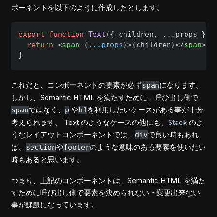
ポーネントを以下のように作成したとします。
export
function
Text
(
{ children, ...props }
) {
return
<
span
 {
...props
}>
{children}
</
span
>
これだと、コンポーネントの要素が必ず
になります。
span
しかし、Semantic HTML を満たすために、呼び出し側で
ではなく、
や
を利用したいケースがある事が十分
span
p
h1
考えられます。 Text のようなケースの他にも、
Stack
のよ
うなレイアウトコンポーネントでは、
で良い時もあれ
div
ば、
や
のような意味のある要素を使いたい
section
footer
時もあると思います。
つまり、上記のコンポーネントは、Semantic HTML を満た
すために呼び出し側で要素を決められない・変更出来ない
事が課題になっています。