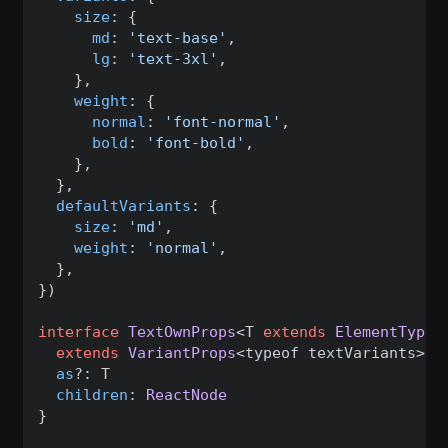
size
: {

md
: 
'text-base'
,

lg
: 
'text-3xl'
,

    },

weight
: {

normal
: 
'font-normal'
,

bold
: 
'font-bold'
,

    },

  },

defaultVariants
: {

size
: 
'md'
,

weight
: 
'normal'
,

  },

})

interface
TextOwnProps
<T 
extends
ElementType
 
extends
VariantProps
<typeof textVariants> {

as
?: T

children
: 
ReactNode
}
