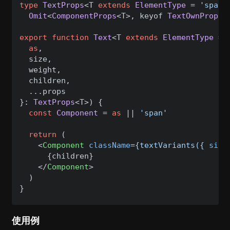
type
TextProps
<T 
extends
ElementType
 = 
'span'
Omit
<
ComponentProps
<T>, keyof 
TextOwnProps
<
export
function
Text
<T 
extends
ElementType
 = 
as
,

  size,

  weight,

  children,

  ...props

}: 
TextProps
<T>) {

const
Component
 = 
as
 || 
'span'
return
 (

<
Component
className
=
{textVariants({
size
      {children}

</
Component
>
  )

使用例