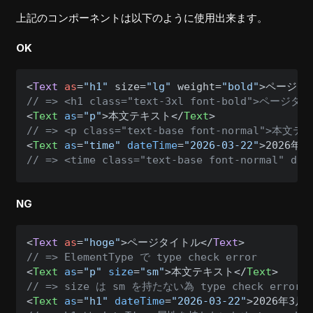
上記のコンポーネントは以下のように使用出来ます。
OK
<
Text
as
=
"h1"
 size=
"lg"
 weight=
"bold"
>ページタ
// => <h1 class="text-3xl font-bold">ページタ
<
Text
as
=
"p"
>
本文テキスト
</
Text
>
// => <p class="text-base font-normal">本文テ
<
Text
as
=
"time"
dateTime
=
"2026-03-22"
>
2026年3
// => <time class="text-base font-normal" da
NG
<
Text
as
=
"hoge"
>ページタイトル</
Text
// => ElementType で type check error
<
Text
as
=
"p"
size
=
"sm"
>
本文テキスト
</
Text
>
// => size は sm を持たない為 type check error
<
Text
as
=
"h1"
dateTime
=
"2026-03-22"
>
2026年3月2