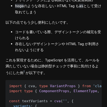
のような存在しない HTML Tag も
として受け
hoge
as
取れてしまう
以下の点でもう少し便利にしたいです。
コードを書いている際、デザイントークンの補完を受
けられる
存在しないデザイントークンや HTML Tag が利用さ
れないようにする
これを実現するために、TypeScript を活用して、ルールを
満たしていない場合は静的型チェックで事前に気付けるよ
1
うにした例
が以下です。
import
 { cva, 
type
VariantProps
 } 
from
'class
import
type
 { 
ComponentProps
, 
ElementType
, 
Re
const
 textVariants = 
cva
(
''
, {

variants
: {
