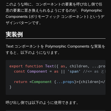
このような時に、コンポーネントの要素を呼び出し側で任
意の要素に置き換えられるようにするのが、 Polymorphic
Components (ポリモーフィック コンポーネント) というデ
ザインパターンです。
実装例
Text コンポーネントを Polymorphic Components な実装を
すると、以下のようになります。
export
function
Text
(
{ 
as
, children, ...props
const
Component
 = 
as
 || 
'span'
//<= as と
return
<
Component
 {
...props
}>
{children}
</
Co
呼び出し側では以下のように使用できます。