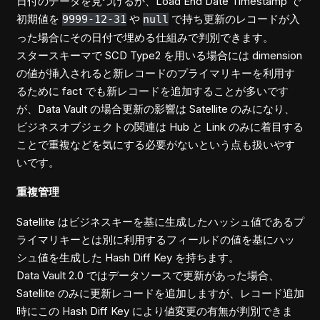
日付のデータを見つけるか、Load End Date Timestamp で
初期値を
や
で持ち更新のレコードが入
9999-12-31
null
った場合にその日付で埋める仕組みで判別できます。
スタースキーマで SCD Type2 を用いる場合には dimension
の値が挿入されると新レコードのプライマリキーを利用す
るために fact でも新レコードを追加することが多いです
が、Data Vault の場合更新の影響は Satellite のみになり、
ビジネスオブジェクトの関連は Hub と Link のみに着目する
ことで重複などを気にする必要がないという点も扱いやす
いです。
重複管理
Satellite はビジネスキーを基に生成したハッシュ値であるプ
ライマリキーとは別に利用するフィールドの値を基にハッ
シュ値を生成した Hash Diff Key を持ちます。
Data Vault 2.0 ではデータソースで更新があった場合、
Satellite のみに更新レコードを追加しますが、レコード追加
時にこの Hash Diff Key により値変更の有無が判別できま