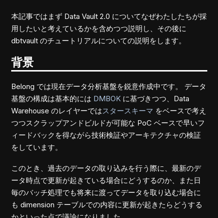
本記事ではまず Data Vault 2.0 についてなぜわたしたちが採
用したいと考えているかを含めつつ説明し、その後に
dbtvault のチュートリアルについての説明をします。
背景
Belong では現在データ分析基盤を鋭意作成中です。 データ
基盤の構成は基本的には
DMBOK
に基づきつつ、Data
Warehouse のレイヤーでは
スタースキーマ
をベースで考え
つつスクラップアンドビルドが可能な PoC ベースで早いフ
ィードバックを得ながら技術検証やアーキテクチャの検証
をしています。
このとき、過去のデータの取り込みを行う際に、最新のデ
ータ時点で更新が起きている場合にどうするのか、また日
毎のバッチ処理でも将来に渡ってデータを取り込む場合に
も dimension テーブルでの内容に更新が起きたらどうする
かといった点で議論になりました。